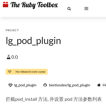
PROJECT
lg_pod_plugin
0.0
No release in over a year
lg_pod_plugin
bestiosdev/lg_pod_plugin
H
拦截pod_install 方法, 并设置 pod 方法参数列表