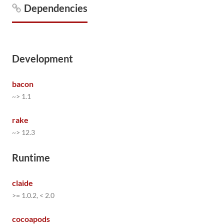
Dependencies
Development
bacon
~> 1.1
rake
~> 12.3
Runtime
claide
>= 1.0.2, < 2.0
cocoapods