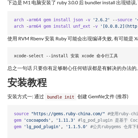
下边是 M1 电脑安装了 ruby 3.0.0 后 bundler install 出
arch
 -
arm64
gem
install
json
 -
v
'2.6.2'
 --
source
'
arch
 -
arm64
gem
install
unf_ext
 -
v
'[0.0.8.2](http
使用 RVM Rbenv 安装 Ruby 可能会出现编译失败, 有可能是 Xc
xcode-select --install 安装 xcode 命令行工具
总之一句话 只要你有足够耐心任何错误都是有解决的办法的, 这里
安装教程
安装方式一: 通过
创建 Gemfile文件 (推荐)
bundle init
source
"https://gems.ruby-china.com/"
#使用ruby-c
gem
'cocoapods'
,
'1.11.3'
#lg_pod_plugin 是基于 C
gem
'lg_pod_plugin'
,
'1.1.5.0'
#公共rubygems 仓库