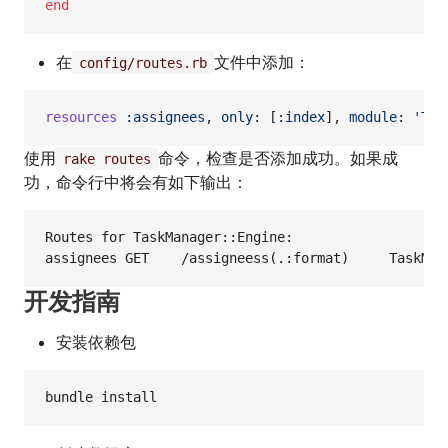
end
在
文件中添加：
config/routes.rb
resources
:assignees
,
only
: 
[
:index
]
,
module
: 
'Tas
使用
命令，检查是否添加成功。如果成
rake routes
功，命令行中将会有如下输出：
Routes for TaskManager::Engine:

开发指南
安装依赖包
bundle install