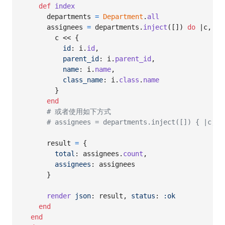
def
index
departments
=
Department
.
all
assignees
=
departments
.
inject
(
[
]
)
do
 |
c
,
i
|

c
 << 
{
id
: 
i
.
id
,
parent_id
: 
i
.
parent_id
,
name
: 
i
.
name
,
class_name
: 
i
.
class
.
name
}
end
# 或者使用如下方式
# assignees = departments.inject([]) { |c, i
result
=
{
total
: 
assignees
.
count
,
assignees
: 
assignees
}
render
json
: 
result
,
status
: 
:ok
end
end