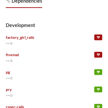
Dependencies
Development
factory_girl_rails
>= 0
fivemat
>= 0
pg
>= 0
pry
>= 0
rspec-rails