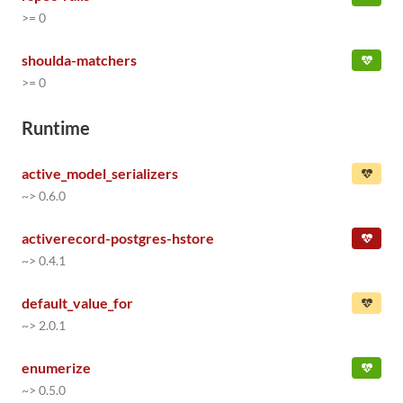
>= 0
shoulda-matchers
>= 0
Runtime
active_model_serializers
~> 0.6.0
activerecord-postgres-hstore
~> 0.4.1
default_value_for
~> 2.0.1
enumerize
~> 0.5.0