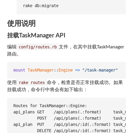
rake db:migrate
使用说明
挂载TaskManager API
编辑
文件，在其中挂载TaskManager
config/routes.rb
路由。
mount
TaskManager
::
Engine
=>
"/task-manager"
使用
命令，检查是否正常挂载成功。如果
rake routes
挂载成功，命令行中将会有如下输出：
Routes for TaskManager::Engine:

api_plans GET    /api/plans(.:format)     task_man
          POST   /api/plans(.:format)     task_man
api_plan  PUT    /api/plans/:id(.:format) task_man
          DELETE /api/plans/:id(.:format) task_man