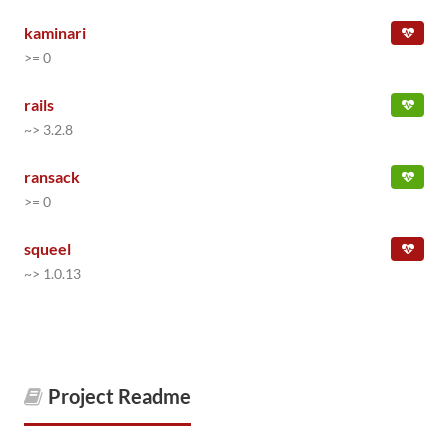
kaminari
>= 0
rails
~> 3.2.8
ransack
>= 0
squeel
~> 1.0.13
Project Readme