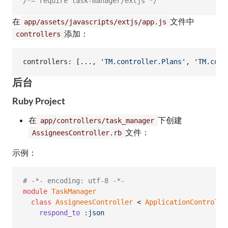
/*= require task-manager/extjs */
在
文件中
app/assets/javascripts/extjs/app.js
添加：
controllers
controllers: 
[
...
,
'TM.controller.Plans'
,
'TM.cont
后台
Ruby Project
在
下创建
app/controllers/task_manager
文件：
AssigneesController.rb
示例：
# -*- encoding: utf-8 -*-
module
TaskManager
class
AssigneesController
 < 
ApplicationControlle
respond_to
:json