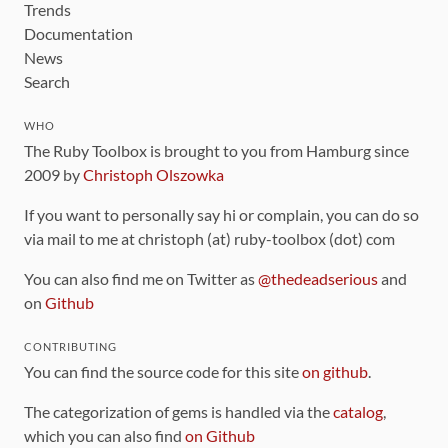
Trends
Documentation
News
Search
WHO
The Ruby Toolbox is brought to you from Hamburg since
2009 by
Christoph Olszowka
If you want to personally say hi or complain, you can do so
via mail to me at christoph (at) ruby-toolbox (dot) com
You can also find me on Twitter as
@thedeadserious
and
on
Github
CONTRIBUTING
You can find the source code for this site
on github
.
The categorization of gems is handled via the
catalog
,
which you can also find
on Github